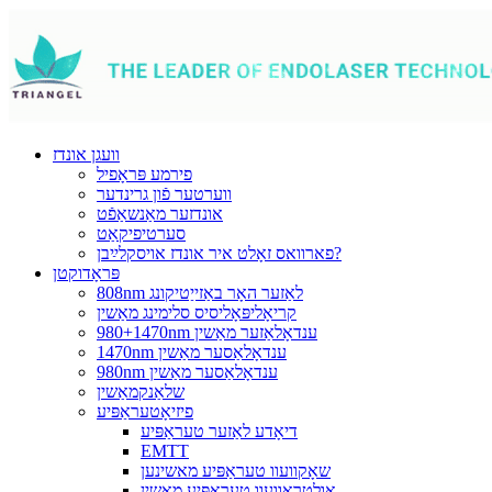
וועגן אונדז
פירמע פּראָפיל
ווערטער פֿון גרינדער
אונדזער מאַנשאַפֿט
סערטיפיקאַט
פארוואס זאָלט איר אונדז אויסקלײַבן?
פּראָדוקטן
808nm לאַזער האָר באַזייַטיקונג
קריאָליפּאָליסיס סלימינג מאַשין
980+1470nm ענדאָלאַזער מאַשין
1470nm ענדאָלאַסער מאַשין
980nm ענדאָלאַסער מאַשין
שלאַנקמאַשין
פיזיאָטעראַפּיע
דיאָדע לאַזער טעראַפּיע
EMTT
שאָקוועוו טעראַפּיע מאשינען
אולטראַוועוו טעראַפּיע מאַשין