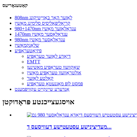
קאַטעגאָריעס
808nm לאַזער האָר באַזייַטיקונג
קריאָליפּאָליסיס סלימינג מאַשין
980+1470nm ענדאָלאַזער מאַשין
1470nm ענדאָלאַסער מאַשין
980nm ענדאָלאַסער מאַשין
שלאַנקמאַשין
פיזיאָטעראַפּיע
דיאָדע לאַזער טעראַפּיע
EMTT
שאָקוועוו טעראַפּיע מאשינען
אולטראַוועוו טעראַפּיע מאַשין
קאַלטע לאַזער
פּמסט לופּ מאַגנעטאָ טעראַפּיע
אַנדערע שיינקייט עקוויפּמענט
אויסגעצייכנטע פּראָדוקטן
מעדיצינישע עסטעטישע דעוויסעס ד...