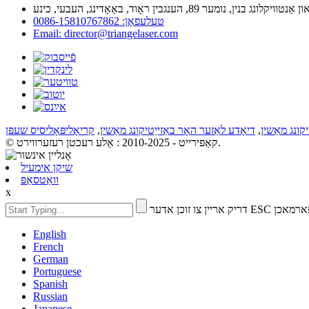
טעלעפאָן: 0086-15810767862
Email: director@triangelaser.com
יקונג מאַשין
,
דיאָדע לאַזער האָר באַזייַטיקונג מאַשין
,
קריאָליפּאָליסיס שעפּן
© קאַפּירייט - 2010-2025 : אַלע רעכטן רעזערווירט.
שיקן אימעיל
וואַטסאַפּ
x
ו זוכן אדער ESC צו פארמאכן
English
French
German
Portuguese
Spanish
Russian
Japanese