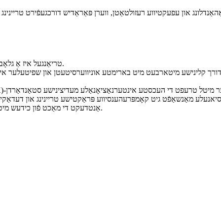
טריאַנגעל איז אַ גלאָבאַלער פירער אין ענדאָלאַסער און מעדיצינישע עסטעטישע דעווייס כידעש.
דורך קלינישע מיטארבעט מיט בארימטע אוניווערסיטעטן און שפיטעלער איבער
אַנטדעקט די מאַכט פֿון כידעש מיט טריאַנגעל — אייער פֿאַרטרויטער פּאַרטנער אין מעדיצינישער עסטעטיק.