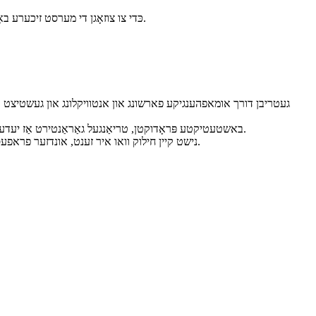
כּדי צו צוזאָגן די מערסט זיכערע באַהאַנדלונג און עפעקטיווע רעזולטאַטן, ווערן פּאַראַדיש דורכגעפֿירט טריינינג קאָרסן דורך פּראָפעסיאָנעלע אַקאַדעמיעס און קוואַליפֿיצירטע דאָקטוירים.
געטריבן דורך אומאפהענגיקע פארשונג און אנטוויקלונג און געשטיצט 
מיט אַן ISO 13485-סערטיפיצירט פאַבריקאַציע סיסטעם און FDA (510K)-באשטעטיקטע פּראָדוקטן, טריאַנגעל גאַראַנטירט אַז יעדער מיטל טרעפט די העכסטע אינטערנאַציאָנאַלע מעדיצינישע סטאַנדאַרדן.
נישט קיין חילוק וואו איר זענט, אונדזער פראפעסיאנעלע מאַנשאַפֿט גיט קאָמפּרעהענסיווע פּראַקטישע טריינינג און דעדאַקייטאַד נאָך-פאַרקויף שטיצע, וואָס גאַראַנטירט אייער הצלחה פֿון טאָג איינס.