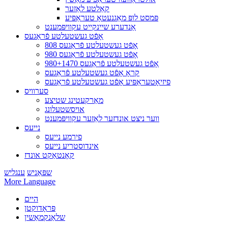
קאַלטע לאַזער
פּמסט לופּ מאַגנעטאָ טעראַפּיע
אַנדערע שיינקייט עקוויפּמענט
אָפֿט געשטעלטע פֿראַגעס
808 אָפֿט געשטעלטע פֿראַגעס
980 אָפֿט געשטעלטע פֿראַגעס
980+1470 אָפֿט געשטעלטע פֿראַגעס
קראָ אָפֿט געשטעלטע פֿראַגעס
פיזיאָטעראַפּיע אָפֿט געשטעלטע פֿראַגעס
סערוויס
מאַרקעטינג שטיצע
אויסשטעלונג
ווער ניצט אונדזער לאַזער עקוויפּמענט
נייעס
פירמע נייעס
אינדוסטריע נייעס
קאָנטאַקט אונדז
שפּאַניש
ענגליש
More Language
היים
פּראָדוקטן
שלאַנקמאַשין