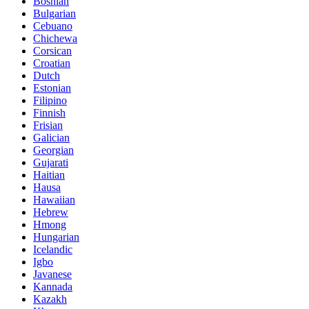
Bosnian
Bulgarian
Cebuano
Chichewa
Corsican
Croatian
Dutch
Estonian
Filipino
Finnish
Frisian
Galician
Georgian
Gujarati
Haitian
Hausa
Hawaiian
Hebrew
Hmong
Hungarian
Icelandic
Igbo
Javanese
Kannada
Kazakh