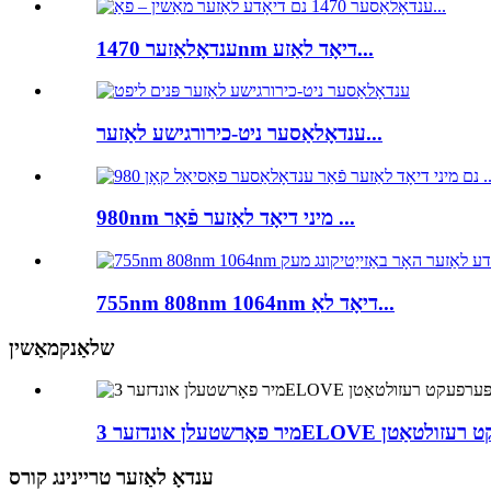
ענדאָלאַזער 1470nm דיאָד לאַזע...
ענדאָלאַסער ניט-כירורגישע לאַזער...
980nm מיני דיאָד לאַזער פֿאַר ...
755nm 808nm 1064nm דיאָד לאַ...
שלאַנקמאַשין
ענדאָ לאַזער טריינינג קורס