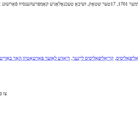
 טעכנאָלאָגיע קאָמפּרעהענסיוו פֿאָרשונג און אַנטוויקלונג בנין, נומער 89, הענגבין ראָוד, באַאָדינג, העבעי, כינע
ליפּאָליסיס
,
קריאָליפּאָליסיס לייַנער
,
דיאָדע לאַזער פּאָרטאַטיוו האָר באַזייַט
דריק אריין צ