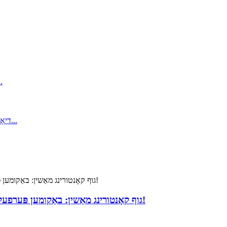
מיר פאָרשטעלן אונדזער 3ELOVE גוף קאָנטורינג מאַשין: באַקומען פּערפעקט רעזולטאַטן!