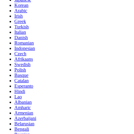
Korean
Arabic
Irish
Greek
Turkish
Italian
Danish
Romanian
Indonesian
Czech
Afrikaans
Swedish
Polish
Basque
Catalan
Esperanto
Hindi
Lao
Albanian
Amharic
Armenian
Azerbaijani
Belarusian
Bengali