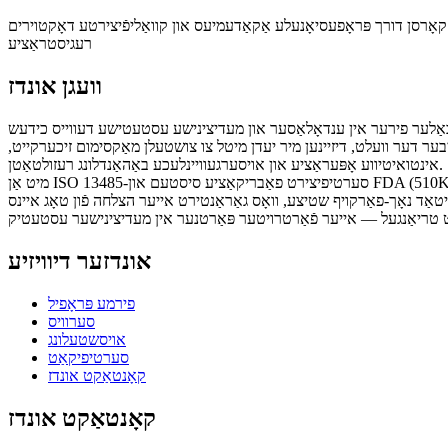
רעגיסטראַציע
וועגן אונדז
 דער וועלט, דיזיינען מיר יעדן מיטל צו צושטעלן מאַקסימום זיכערקייט,
אינטואיטיווע אָפּעראַציע און אויסערגעוויינלעכע באַהאַנדלונג רעזולטאַטן.
אונדזער דיוויזיע
פירמע פּראָפיל
סערוויס
אויסשטעלונג
סערטיפיקאַט
קאָנטאַקט אונדז
קאָנטאַקט אונדז