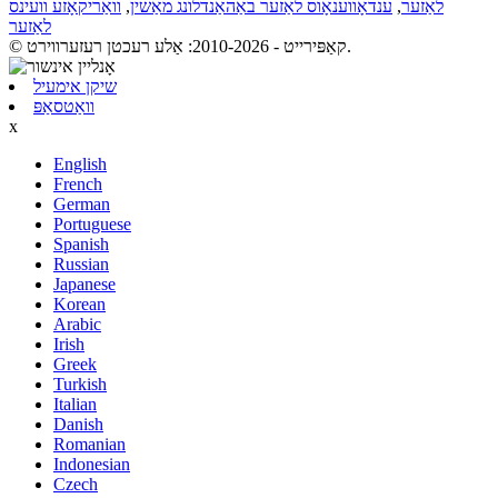
לאַזער
,
ענדאָווענאָוס לאַזער באַהאַנדלונג מאַשין
,
וואַריקאָזע וועינס
לאַזער
© קאַפּירייט - 2010-2026: אַלע רעכטן רעזערווירט.
שיקן אימעיל
וואַטסאַפּ
x
English
French
German
Portuguese
Spanish
Russian
Japanese
Korean
Arabic
Irish
Greek
Turkish
Italian
Danish
Romanian
Indonesian
Czech