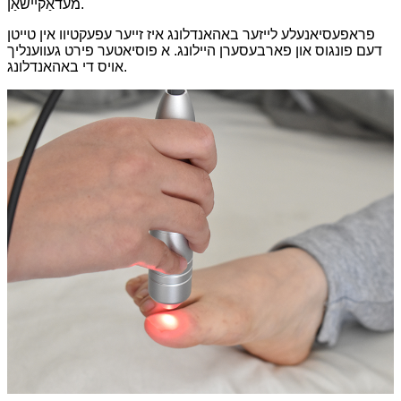
מעדאַקיישאַן.
פראפעסיאנעלע לייזער באהאנדלונג איז זייער עפעקטיוו אין טייטן
דעם פונגוס און פארבעסערן היילונג. א פוסיאטער פירט געווענליך
אויס די באהאנדלונג.