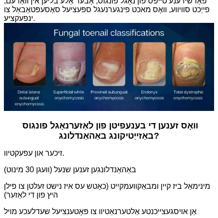
פאַרשידענע טייפּס פון נאָגל פונגוס, אָבער אַלע בליען אין וואַרעם,
פייַכט סוויווע, וואָס מאכט פינגערנעגל ספּעציעל סאַסעפּטאַבאַל צו
ינפעקציע.
וואָס זענען די בענעפיטן פון לאַזער
נאָגל פונגוס
?
באַזייַטיקונג
באַהאַנדלונג
זיכער און עפעקטיוו.
באַהאַנדלונגען זענען שנעל (וועגן 30 מינוט)
מינימאַל ביז קיין ומבאַקוועמקייט (כאָטש עס איז נישט זעלטן צו פילן
היץ פון די לאַזער)
אַן אויסגעצייכנטע אַלטערנאַטיוו צו פּאָטענציעל שעדלעכע מויל