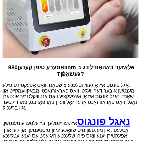
e
980nm לאַזער באַהאַנדלונג ב
וואָסערע טיפּן קענען
?
געשאַפֿן
T
נאָגל פונגוס איז אַ געוויינטלעכע צושטאַנד וואָס אַפעקטירט פילע
מענטשן איבער דער וועלט, וואָס פאַראורזאַכט ומבאַקוועמקייט און
שאַנד. נאָגל פונגוס איז אַן אינפעקציע וואָס אַנטוויקלט זיך אונטערן
נאָגל, וואָס פאַראורזאַכט אַז ער זאָל ווערן פאַרפאַרבט, פארדיקטער
און ברעכיק.
נאָגל פונגוס
איז געוויינטלעך ביי עלטערע מענטשן,
אַטלעטן, און מענטשן מיט שוואַכע ימיון סיסטעמען, און קען אויך
אַפעקטירן יענע וואָס פירן שלעכטע היגיענע. עס זענען עטלעכע