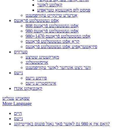
קאַלטע לאַזער
פּמסט לופּ מאַגנעטאָ טעראַפּיע
אַנדערע שיינקייט עקוויפּמענט
אָפֿט געשטעלטע פֿראַגעס
808 אָפֿט געשטעלטע פֿראַגעס
980 אָפֿט געשטעלטע פֿראַגעס
980+1470 אָפֿט געשטעלטע פֿראַגעס
קראָ אָפֿט געשטעלטע פֿראַגעס
פיזיאָטעראַפּיע אָפֿט געשטעלטע פֿראַגעס
סערוויס
מאַרקעטינג שטיצע
אויסשטעלונג
ווער ניצט אונדזער לאַזער עקוויפּמענט
נייעס
פירמע נייעס
אינדוסטריע נייעס
קאָנטאַקט אונדז
שפּאַניש
ענגליש
More Language
היים
נייעס
וואָס איז אַ 980 נם לאַזער פֿאַר נאָגל פונגוס באַזייַטיקונג?