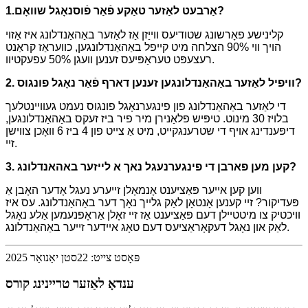
אַרבעט לאַזער טאַקע פֿאַר פֿוסנאָגל שוואָם?
1.
קלינישע פאָרשונג שטודיעס ווייַזן אַז לאַזער באַהאַנדלונג איז אַזוי
הויך ווי 90% הצלחה מיט קייפל באַהאַנדלונגען, כוועראַז קראַנט
רעצעפּט טעראַפּיעס זענען וועגן 50% עפעקטיוו.
2. וויפיל לאַזער באַהאַנדלונגען זענען דארף פֿאַר נאָגל פונגוס?
די לאַזער באַהאַנדלונג פון פינגערנאָגל פונגוס נעמט געוויינטלעך
בלויז 30 מינוט. טיפּיש פּלאַנירן מיר פיר ביז זעקס באַהאַנדלונגען,
דיפּענדינג אויף די שטרענגקייט, מיט אַ צייט פון 4 ביז 6 וואָכן צווישן
זיי.
3. קען מען פארבן די פינגערנעגל נאך א לייזער באהאנדלונג?
ווען קען אייער פּאַציענט אָנמאָלן זייערע נעגל אָדער האָבן אַ
פּעדיקור? זיי קענען אָנטאָן לאַק גלייך נאָך דער באַהאַנדלונג. עס איז
וויכטיק צו מיטטיילן דעם פּאַציענט אַז זיי זאָלן אַראָפּנעמען אַלע נאָגל
לאַק און נאָגל דעקאָראַציעס דעם טאָג איידער זייער באַהאַנדלונג.
פּאָסט צייט: 22סטן יאַנואַר 2025
ענדאָ לאַזער טריינינג קורס