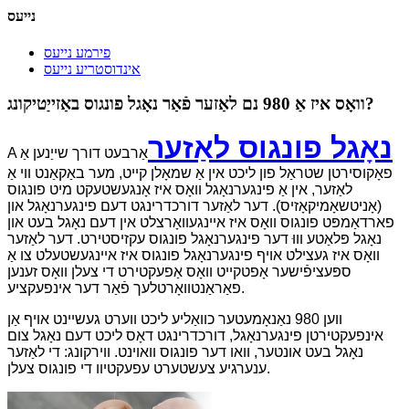
נייעס
פירמע נייעס
אינדוסטריע נייעס
וואָס איז אַ 980 נם לאַזער פֿאַר נאָגל פונגוס באַזייַטיקונג?
נאָגל פונגוס לאַזער
אַרבעט דורך שייַנען אַ
A
פאָקוסירטן שטראַל פון ליכט אין אַ שמאָלן קייט, מער באַקאַנט ווי אַ
לאַזער, אין אַ פינגערנאָגל וואָס איז אָנגעשטעקט מיט פונגוס
(אָניטשאָמיקאָזיס). דער לאַזער דורכדרינגט דעם פינגערנאָגל און
פארדאַמפּט פונגוס וואָס איז איינגעוואָרצלט אין דעם נאָגל בעט און
נאָגל פּלאַטע וווּ דער פינגערנאָגל פונגוס עקזיסטירט. דער לאַזער
וואָס איז געצילט אויף פינגערנאָגל פונגוס איז איינגעשטעלט צו אַ
ספּעציפֿישער אָפטקייט וואָס אַפעקטירט די צעלן וואָס זענען
פאַראַנטוואָרטלעך פֿאַר דער אינפעקציע.
ווען 980 נאַנאָמעטער כוואַליע ליכט ווערט געשיינט אויף אַן
אינפעקטירטן פינגערנאָגל, דורכדרינגט דאָס ליכט דעם נאָגל צום
נאָגל בעט אונטער, וואו דער פונגוס וואוינט. ווירקונג: די לאַזער
ענערגיע צעשטערט עפעקטיוו די פונגוס צעלן.