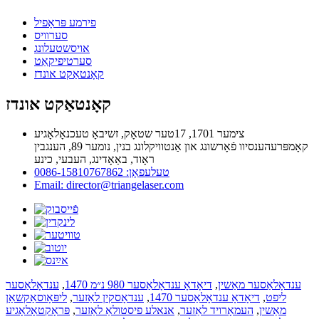
פירמע פּראָפיל
סערוויס
אויסשטעלונג
סערטיפיקאַט
קאָנטאַקט אונדז
קאָנטאַקט אונדז
צימער 1701, 17טער שטאָק, זשיבאָ טעכנאָלאָגיע
קאָמפּרעהענסיוו פֿאָרשונג און אַנטוויקלונג בנין, נומער 89, הענגבין
ראָוד, באַאָדינג, העבעי, כינע
טעלעפאָן: 0086-15810767862
Email: director@triangelaser.com
ענדאָלאַסער מאַשין
,
דיאָדאָ ענדאָלאַסער 980 נ״מ 1470
,
ענדאָלאַסער
ליפט
,
דיאָדאָ ענדאָלאַסער 1470
,
ענדאָסקין לאַזער
,
ליפּאָוסאַקשאַן
מאַשין
,
העמאָרויד לאַזער
,
אנאלע פיסטולאַ לאַזער
,
פּראָקטאָלאָגיע