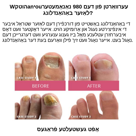
ע
ערוואַרטן פֿון דעם 980 נאַנאָמעטער
ou
י
an
הוט
ק
W
?
לאַזער באַהאַנדלונג
די באַהאַנדלונג באַשטייט פון דורכפֿירן דעם לאַזער שטראַל איבער
די אינפֿיצירטע נעגל און אַרומיקע הויט. אייער דאָקטער וועט דאָס
איבערחזרן עטלעכע מאָל ביז גענוג ענערגיע וועט דערגרייכן דעם
נאָגל בעט. אייער נאָגל וועט זיך פֿילן וואַרעם בעת דער באַהאַנדלונג.
אָפֿט געשטעלטע פֿראַגעס