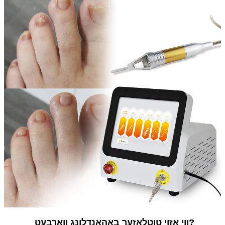
אַרבעט?
ווי אזוי טוט
לאַזער
באַהאַנדלונג וו