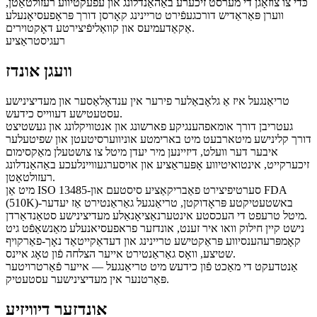
כּדי צו צוזאָגן די מערסט זיכערע באַהאַנדלונג און עפעקטיווע רעזולטאַטן,
ווערן פּאַראַדיש דורכגעפֿירט טריינינג קאָרסן דורך פּראָפעסיאָנעלע
אַקאַדעמיעס און קוואַליפֿיצירטע דאָקטוירים.
רעגיסטראַציע
וועגן אונדז
טריאַנגעל איז אַ גלאָבאַלער פירער אין ענדאָלאַסער און מעדיצינישע
עסטעטישע דעווייס כידעש.
געטריבן דורך אומאפהענגיקע פארשונג און אנטוויקלונג און געשטיצט
דורך קלינישע מיטארבעט מיט בארימטע אוניווערסיטעטן און שפיטעלער
איבער דער וועלט, דיזיינען מיר יעדן מיטל צו צושטעלן מאַקסימום
זיכערקייט, אינטואיטיווע אָפּעראַציע און אויסערגעוויינלעכע באַהאַנדלונג
רעזולטאַטן.
מיט אַן ISO 13485-סערטיפיצירט פאַבריקאַציע סיסטעם און FDA
(510K)-באשטעטיקטע פּראָדוקטן, טריאַנגעל גאַראַנטירט אַז יעדער
מיטל טרעפט די העכסטע אינטערנאַציאָנאַלע מעדיצינישע סטאַנדאַרדן.
נישט קיין חילוק וואו איר זענט, אונדזער פראפעסיאנעלע מאַנשאַפֿט גיט
קאָמפּרעהענסיווע פּראַקטישע טריינינג און דעדאַקייטאַד נאָך-פאַרקויף
שטיצע, וואָס גאַראַנטירט אייער הצלחה פֿון טאָג איינס.
אַנטדעקט די מאַכט פֿון כידעש מיט טריאַנגעל — אייער פֿאַרטרויטער
פּאַרטנער אין מעדיצינישער עסטעטיק.
אונדזער דיוויזיע