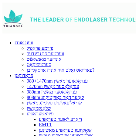
וועגן אונדז
פירמע פּראָפיל
ווערטער פֿון גרינדער
אונדזער מאַנשאַפֿט
סערטיפיקאַט
פארוואס זאָלט איר אונדז אויסקלײַבן?
פּראָדוקטן
980+1470nm ענדאָלאַזער מאַשין
1470nm ענדאָלאַסער מאַשין
980nm ענדאָלאַסער מאַשין
808nm לאַזער האָר באַזייַטיקונג
קריאָליפּאָליסיס סלימינג מאַשין
שלאַנקמאַשין
פיזיאָטעראַפּיע
דיאָדע לאַזער טעראַפּיע
EMTT
שאָקוועוו טעראַפּיע מאשינען
אולטראַוועוו טעראַפּיע מאַשין