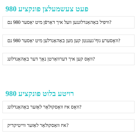
980 פעט צעשמעלצן פונקציע
וויפיל באַהאַנדלונגען וועל איך דאַרפֿן מיט יאַסער 980 נם?
וואָסערע גוף־געגנטן קען מען באַהאַנדלען מיט יאַסער 980 נם?
וואָס קען איך דערוואַרטן נאָך דער באַהאַנדלונג?
980 רויטע בלוט פונקציע
וואָס איז וואַסקולאַר לאַזער באַהאַנדלונג?
איז וואַסקולאַר לאַזער ווייטיקדיק?