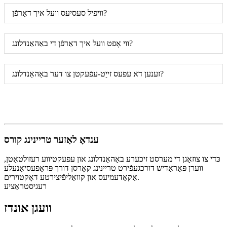
וויפיל סעסיעס וועל איך דאַרפֿן?
ווי אָפט וועל איך דאַרפֿן די באַהאַנדלונג?
זענען דא עפעס זייַט-עפֿעקטן צו דער באַהאַנדלונג?
ענדאָ לאַזער טריינינג קורס
כּדי צו צוזאָגן די מערסט זיכערע באַהאַנדלונג און עפעקטיווע רעזולטאַטן,
ווערן פּאַראַדיש דורכגעפֿירט טריינינג קאָרסן דורך פּראָפעסיאָנעלע
אַקאַדעמיעס און קוואַליפֿיצירטע דאָקטוירים.
רעגיסטראַציע
וועגן אונדז