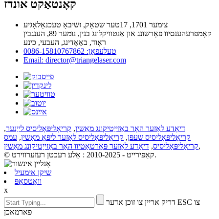
קאָנטאַקט אונדז
צימער 1701, 17טער שטאָק, זשיבאָ טעכנאָלאָגיע
קאָמפּרעהענסיוו פֿאָרשונג און אַנטוויקלונג בנין, נומער 89, הענגבין
ראָוד, באַאָדינג, העבעי, כינע
טעלעפאָן: 0086-15810767862
Email: director@triangelaser.com
דיאָדע לאַזער האָר באַזייַטיקונג מאַשין
,
קריאָליפּאָליסיס לייַנער
,
קריאָליפּאָליסיס שעפּן
,
קריאָליפּאָליסיס לאַזער ליפּאָ מאַשין
,
עמס
,
קריאָליפּאָליסיס
,
דיאָדע לאַזער פּאָרטאַטיוו האָר באַזייַטיקונג מאַשין
© קאַפּירייט - 2010-2025 : אַלע רעכטן רעזערווירט.
שיקן אימעיל
וואַטסאַפּ
x
דריק אריין צו זוכן אדער ESC צו
פארמאכן