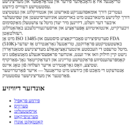
טריאַנגעל איז אַ גלאָבאַלער פירער אין ענדאָלאַסער און מעדיצינישע
עסטעטישע דעווייס כידעש.
געטריבן דורך אומאפהענגיקע פארשונג און אנטוויקלונג און געשטיצט
דורך קלינישע מיטארבעט מיט בארימטע אוניווערסיטעטן און שפיטעלער
איבער דער וועלט, דיזיינען מיר יעדן מיטל צו צושטעלן מאַקסימום
זיכערקייט, אינטואיטיווע אָפּעראַציע און אויסערגעוויינלעכע באַהאַנדלונג
רעזולטאַטן.
מיט אַן ISO 13485-סערטיפיצירט פאַבריקאַציע סיסטעם און FDA
(510K)-באשטעטיקטע פּראָדוקטן, טריאַנגעל גאַראַנטירט אַז יעדער
מיטל טרעפט די העכסטע אינטערנאַציאָנאַלע מעדיצינישע סטאַנדאַרדן.
נישט קיין חילוק וואו איר זענט, אונדזער פראפעסיאנעלע מאַנשאַפֿט גיט
קאָמפּרעהענסיווע פּראַקטישע טריינינג און דעדאַקייטאַד נאָך-פאַרקויף
שטיצע, וואָס גאַראַנטירט אייער הצלחה פֿון טאָג איינס.
אַנטדעקט די מאַכט פֿון כידעש מיט טריאַנגעל — אייער פֿאַרטרויטער
פּאַרטנער אין מעדיצינישער עסטעטיק.
אונדזער דיוויזיע
פירמע פּראָפיל
סערוויס
אויסשטעלונג
סערטיפיקאַט
קאָנטאַקט אונדז