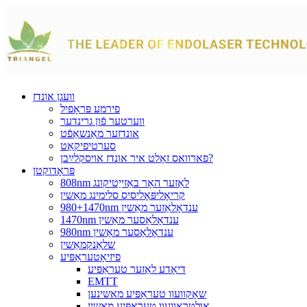
וועגן אונדז
פירמע פּראָפיל
ווערטער פֿון גרינדער
אונדזער מאַנשאַפֿט
סערטיפיקאַט
פארוואס זאָלט איר אונדז אויסקלײַבן?
פּראָדוקטן
808nm לאַזער האָר באַזייַטיקונג
קריאָליפּאָליסיס סלימינג מאַשין
980+1470nm ענדאָלאַזער מאַשין
1470nm ענדאָלאַסער מאַשין
980nm ענדאָלאַסער מאַשין
שלאַנקמאַשין
פיזיאָטעראַפּיע
דיאָדע לאַזער טעראַפּיע
EMTT
שאָקוועוו טעראַפּיע מאשינען
אולטראַוועוו טעראַפּיע מאַשין