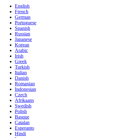
English
French
German
Portuguese
Spanish
Russian
Japanese
Korean
Arabic
Irish
Greek
Turkish
Italian
Danish
Romanian
Indonesian
Czech
Afrikaans
Swedish
Polish
Basque
Catalan
Esperanto
Hindi