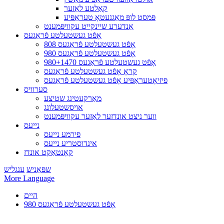
קאַלטע לאַזער
פּמסט לופּ מאַגנעטאָ טעראַפּיע
אַנדערע שיינקייט עקוויפּמענט
אָפֿט געשטעלטע פֿראַגעס
808 אָפֿט געשטעלטע פֿראַגעס
980 אָפֿט געשטעלטע פֿראַגעס
980+1470 אָפֿט געשטעלטע פֿראַגעס
קראָ אָפֿט געשטעלטע פֿראַגעס
פיזיאָטעראַפּיע אָפֿט געשטעלטע פֿראַגעס
סערוויס
מאַרקעטינג שטיצע
אויסשטעלונג
ווער ניצט אונדזער לאַזער עקוויפּמענט
נייעס
פירמע נייעס
אינדוסטריע נייעס
קאָנטאַקט אונדז
שפּאַניש
ענגליש
More Language
היים
980 אָפֿט געשטעלטע פֿראַגעס