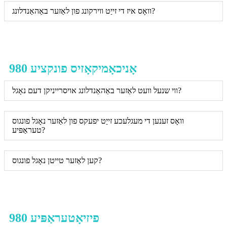
וואָס איז די זייַט ווירקונג פון לאַזער באַהאַנדלונג?
980 אָניכאָמיקאָזיס פונקציע
ווי שנעל וועט לאַזער באַהאַנדלונג אויסרייניקן דעם נאָגל?
וואָס זענען די מעגלעכע זייַט יפעקס פון לאַזער נאָגל פונגוס
טעראַפּיע?
קען לאַזער טייטן נאָגל פונגוס?
980 פיזיאָטעראַפּיע